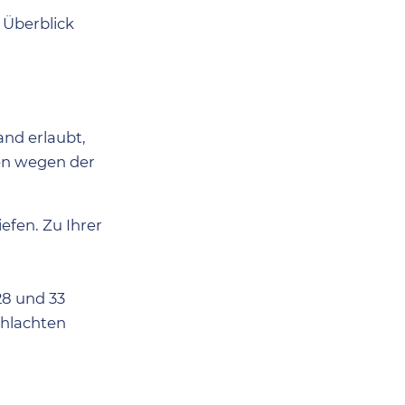
 Überblick
and erlaubt,
en wegen der
efen. Zu Ihrer
 28 und 33
chlachten