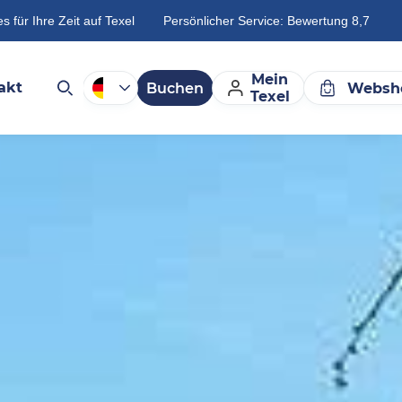
es für Ihre Zeit auf Texel
Persönlicher Service: Bewertung 8,7
Mein
akt
Buchen
Websh
Texel