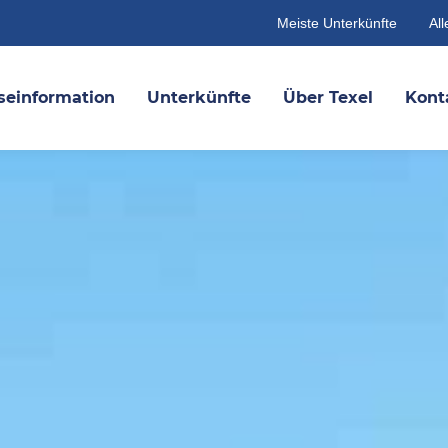
Meiste Unterkünfte
All
seinformation
Unterkünfte
Über Texel
Kont