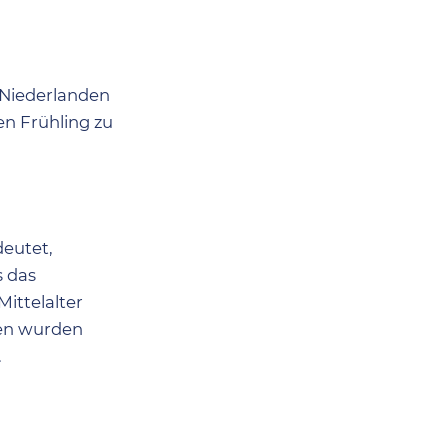
n Niederlanden
n Frühling zu
deutet,
s das
ittelalter
ten wurden
.