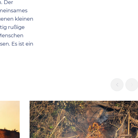
. Der
gemeinsames
genen kleinen
tig rußige
e Menschen
en. Es ist ein